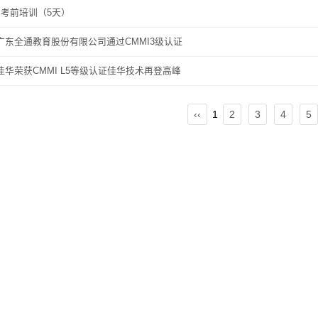
P 考前培训（5天）
广东全通教育股份有限公司通过CMMI3级认证
佳华荣获CMMI L5等级认证佳华技术再登高峰
‹‹
1
2
3
4
5