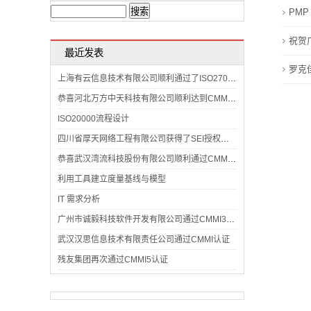
PM
询
祝贺
联
最近发表
罗克
系
上海有云信息技术有限公司顺利通过了ISO27001:2013信息安全管理体系认证
恭喜河北万方中天科技有限公司顺利达到CMMI认证标准
我
ISO20000流程设计
们
四川省厚天网络工程有限公司获得了SEI授权评估师颁发的CMMI3认证证书
恭喜武汉湾流科技股份有限公司顺利通过CMMI认证
利用工具建立度量基线与模型
IT 需求分析
广州市诚毅科技软件开发有限公司通过CMMI3级复审
武汉汉思信息技术有限责任公司通过CMMI认证
残友集团再次通过CMMI5认证