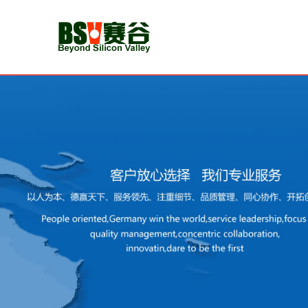
首
页
新
闻
动
态
CMMI
认
证
认