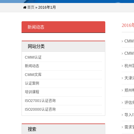
证
首页
» 2016年1月
案
201
例
新闻动态
关
CM
网站分类
于
CM
CMMI认证
我
杭州
新闻动态
CMMI文库
们
天津
认证案例
CMMI
郑州
培训课程
ISO27001认证咨询
证
评估
ISO20000认证咨询
书
导入I
查
需求
搜索