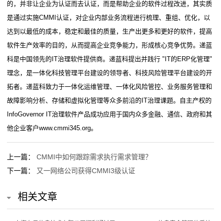
证
的，并非让企业为认证而去认证，而是帮助企业的软件过程改进，其实质
是通过实施CMMI认证，对企业内部业务流程进行梳理、重组、优化，以
案
达到以最低的成本，稳定和最佳的质量，生产出更多和更好的软件，提高
例
软件生产效率的目的，从而提高企业竞争能力，形成核心竞争优势。递蓝
科是中国领先的IT治理软件提供商。递蓝科提出并践行 "IT的ERP化管理"
关
理念，是一体化科技管理平台建设的领导者、科技风险管理平台建设的开
于
拓者。递蓝科致力于一体化运维管理、一体化风险管控、业务服务管理和
故障影响分析、存储和虚拟化管理等众多前沿的IT治理课题。自主产权的
我
InfoGovernor IT治理软件产品成功应用于国内众多金融、通信、政府和其
们
他企业客户www.cmmi345.org。
CMMI
上一篇：
CMMI中如何跟踪需求执行需求管理？
证
下一篇：
又一网络公司获得CMMI3级认证
书
相关文章
查