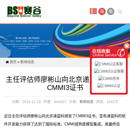
首
简
繁
页
新
闻
动
首页
»
新闻动态
态
主任评估师廖彬山向北京递蓝科颁发了
CMMI
CMMI3证书
认
日期：2015-12-15
作者：itsm007
分类：
新闻动态
浏览：1042次
证
近日主任评估师廖彬山向北京递蓝科颁发了CMMI3证书，宣布递蓝科的软
认
件开发能力获得了达到了国际标准，CMMI成熟度模型集成，其最终目