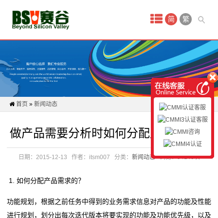
首
简
繁
页
新
闻
动
首页
»
新闻动态
态
做产品需要分析时如何分配产品需求的
CMMI
认
日期：2015-12-13
作者：itsm007
分类：
新闻动态
浏览：94140次
证
1. 如何分配产品需求的？
认
功能规划，根据之前任务中得到的业务需求信息对产品的功能及性能
进行规划，划分出每次迭代版本将要实现的功能及功能优先级，以及