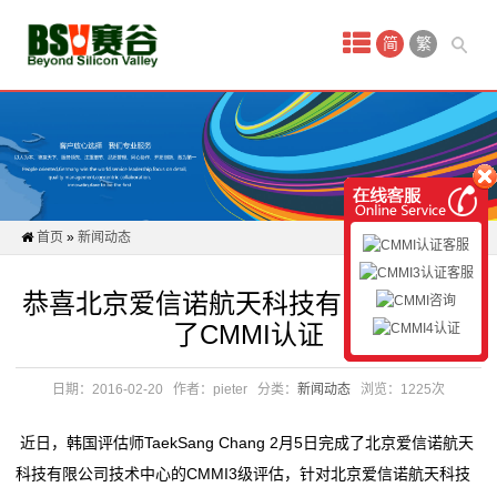
首
简
繁
页
新
闻
动
首页
»
新闻动态
态
恭喜北京爱信诺航天科技有限公司通过
CMMI
了CMMI认证
认
日期：2016-02-20
作者：pieter
分类：
新闻动态
浏览：1225次
证
近日，韩国评估师TaekSang Chang 2月5日完成了北京爱信诺航天
认
科技有限公司技术中心的CMMI3级评估，针对北京爱信诺航天科技