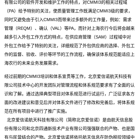
证
有限公司的软件开发和维护工作的特点，对CMMI3的相关过程域
（PA）给予特别的关注，使质量管理工作既满足CMMI3级的要求，
案
同时又避免由于引入CMMI3而带来过多额外的工作量，例如：需求
例
管理（REQM）、确认（VAL）等PA，而针对上海农行今后将会越来
越多引入外包工作方式的特点，在供应商管理（SAM）过程域中对
关
外包工作给予了特别的关注，详细规范了外包供应商的选择、外包工
于
作的监督、验收、评价等环节的工作流程，确保该体系规范能适应上
海农行的未来业务发展需求。
我
经过前期的CMMI3培训和体系宣贯等工作，北京爱信诺航天科技有
们
限公司技术中心的开发团队对管理流程和体系规范要求有了全面的认
CMMI
识和了解。通过选择典型项目对体系规范进行试运行，广泛征求各方
面的改进建议和意见后并对体系文件进行了修改和完善后，将体系规
证
范在所有项目中进行了推广实施。
书
北京爱信诺航天科技有限公司（简称北京爱信诺）是由航天信息股
份有限公司和北京四通新技术产业有限公司强强联合的产物、也是国
查
有与民营结合的产物。北京爱信诺将依托航天信息在防伪税控领域中