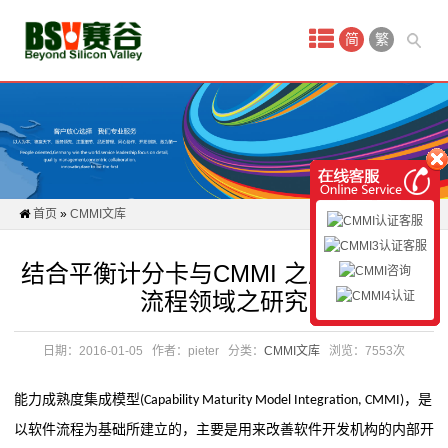
首
简
繁
页
新
闻
动
首页
»
CMMI文库
态
结合平衡计分卡与CMMI 之度量与分析
CMMI
流程领域之研究
认
日期：2016-01-05
作者：pieter
分类：
CMMI文库
浏览：7553次
证
能力成熟度集成模型
，是
(Capability Maturity Model Integration, CMMI)
认
以软件流程
为基础所建立的，主要是用来改善软件开发机构的内部开