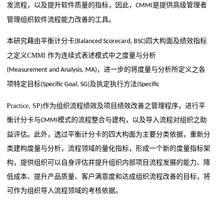
证
发流程，以及提升软件质量的
指标，因此，
是提供高级管理者
CMMI
管理组织软件流程能力改善的工具。
案
例
本研究藉由平衡计分卡
四大构面及绩效指标
(Balanced Scorecard, BSC)
之定义
CMMI
作为连续式表述模式中之度量与分析
关
，进一步的
将度量与分析所定义之各
(Measurement and Analysis, MA)
于
项特定目标
及执定执行方法
(Specific Goal, SG)
(Specific
我
Practice, SP)
作为组织流程绩效及项目绩效改善之管理程序，进行平
衡计分卡与
模式的流程整合与建构，以及导入流程对组织之助
CMMI
们
益评估。
此外，透过平衡计分卡的四大构面为主要分类依据，重新分
CMMI
类建构度量与分析，流
程领域的量化指标，形成一个新的度量指标架
构，提供组织可以自身评估并提升组织内
部项目流程发展的能力、降
证
低成本、提升产品质量、客户满意度和达成组织流程改善的
目标，将
书
可作为组织导入流程领域的考核依据。
查