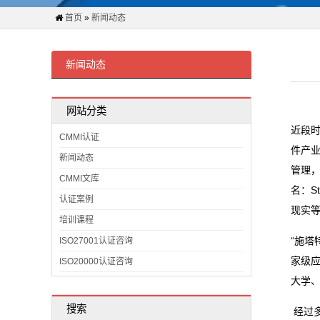
证
首页
»
新闻动态
案
例
新闻动态
关
网站分类
于
近段时
CMMI认证
件产
我
新闻动态
管理，
CMMI文库
们
名：S
认证案例
现实
CMMI
培训课程
“施塔
ISO27001认证咨询
证
家级
ISO20000认证咨询
书
大学
查
搜索
经过