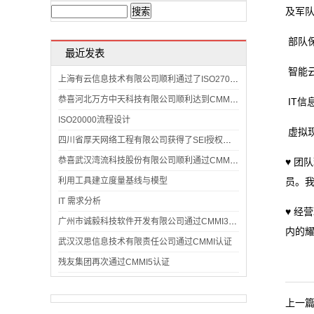
及军
询
部队
联
最近发表
智能
系
上海有云信息技术有限公司顺利通过了ISO27001:2013信息安全管理体系认证
恭喜河北万方中天科技有限公司顺利达到CMMI认证标准
IT信
我
ISO20000流程设计
虚拟
们
四川省厚天网络工程有限公司获得了SEI授权评估师颁发的CMMI3认证证书
恭喜武汉湾流科技股份有限公司顺利通过CMMI认证
♥ 团
利用工具建立度量基线与模型
员。
IT 需求分析
♥ 
广州市诚毅科技软件开发有限公司通过CMMI3级复审
内的
武汉汉思信息技术有限责任公司通过CMMI认证
残友集团再次通过CMMI5认证
上一