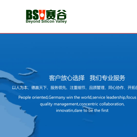
首
页
新
闻
动
态
CMMI
认
证
认