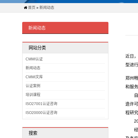
证
首页
»
新闻动态
案
例
新闻动态
关
网站分类
于
近日，
CMMI认证
型进
我
新闻动态
CMMI文库
郑州
们
认证案例
和服
CMMI
培训课程
自20
造许可
ISO27001认证咨询
证
程研究
ISO20000认证咨询
书
201
经过
查
搜索