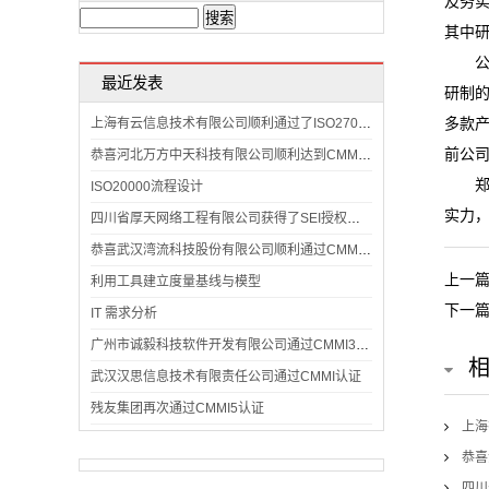
及务实
询
其中研
公司
联
最近发表
研制
系
多款
上海有云信息技术有限公司顺利通过了ISO27001:2013信息安全管理体系认证
前公
恭喜河北万方中天科技有限公司顺利达到CMMI认证标准
我
郑州
ISO20000流程设计
们
实力
四川省厚天网络工程有限公司获得了SEI授权评估师颁发的CMMI3认证证书
恭喜武汉湾流科技股份有限公司顺利通过CMMI认证
上一
利用工具建立度量基线与模型
下一
IT 需求分析
广州市诚毅科技软件开发有限公司通过CMMI3级复审
武汉汉思信息技术有限责任公司通过CMMI认证
残友集团再次通过CMMI5认证
上海
恭喜
四川