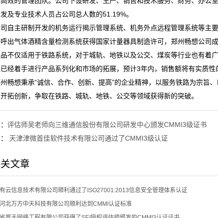
高效的管理团队。公司下设研发、生产、销售和技术服务、财务、办公室等
发及专业技术人员占公司总人数的51.19%。
自主研制开发的机务运行揭示管理系统、机务外点远程管理系统等主要产
的呼出气体酒精含量检测系统获得国家计量器具制造许可，郑州畅想公司
产品不仅适用于铁路系统，对于城轨、地铁以及公交、煤炭等行业也有着
司已经着手进行产品系列化和市场的拓展，预计3年内，销售额将有实质性
畅想秉承“诚信、合作、创新、提高”的企业精神，以服务铁路为宗旨、
，开拓创新，争取在铁路、城轨、地铁、公交等领域获得新的突破。
篇：
评估师吴老师向三维通信股份有限公司研发中心颁发CMMI3级证书
篇：
天津津微首佳软件技术有限公司通过了CMMI3级认证
相关文章
有云信息技术有限公司顺利通过了ISO27001:2013信息安全管理体系认证
河北万方中天科技有限公司顺利达到CMMI认证标准
省厚天网络工程有限公司获得了SEI授权评估师颁发的CMMI3认证证书