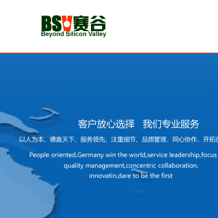
首
页
新
闻
动
态
CMMI
认
证
认