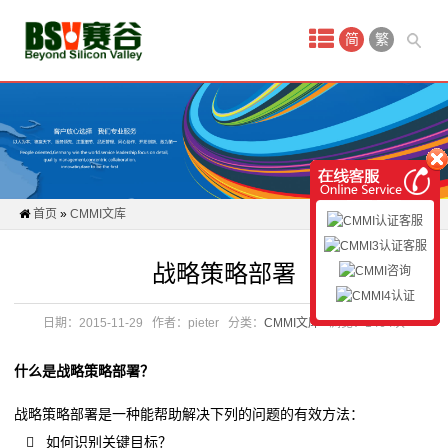
首
简
繁
页
新
闻
动
首页
»
CMMI文库
态
战略策略部署
CMMI
认
日期：2015-11-29
作者：pieter
分类：
CMMI文库
浏览：1464次
证
什么是战略策略部署？
认
战略策略部署是一种能帮助解决下列的问题的有效方法：
 如何识别关键目标？