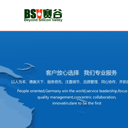
首
页
新
闻
动
态
CMMI
认
证
认