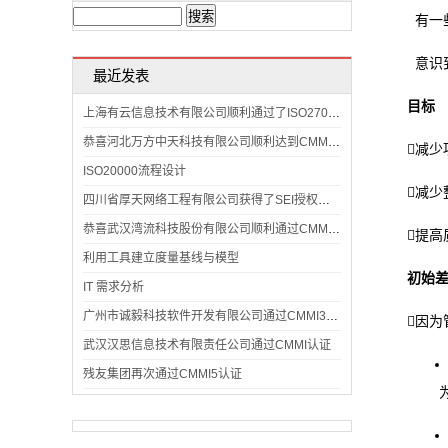
询
有一
联
意识
最近发表
系
目标
上海有云信息技术有限公司顺利通过了ISO27001:2013信息安全管理体系认证
恭喜河北万方中天科技有限公司顺利达到CMMI认证标准
我
减少
ISO20000流程设计
们
减少
四川省厚天网络工程有限公司获得了SEI授权评估师颁发的CMMI3认证证书
恭喜武汉湾流科技股份有限公司顺利通过CMMI认证
提
利用工具建立度量基线与模型
初始
IT 需求分析
广州市诚毅科技软件开发有限公司通过CMMI3级复审
因
武汉汉思信息技术有限责任公司通过CMMI认证
残友集团再次通过CMMI5认证