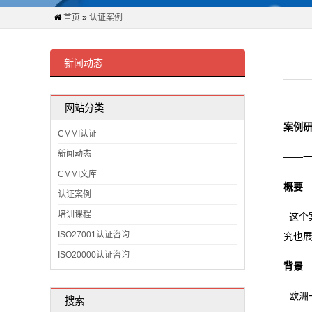
证
首页
»
认证案例
案
例
新闻动态
关
网站分类
于
案例
CMMI认证
我
新闻动态
——一
CMMI文库
们
概要
认证案例
CMMI
培训课程
这个
ISO27001认证咨询
究也
证
ISO20000认证咨询
背景
书
查
欧洲一
搜索