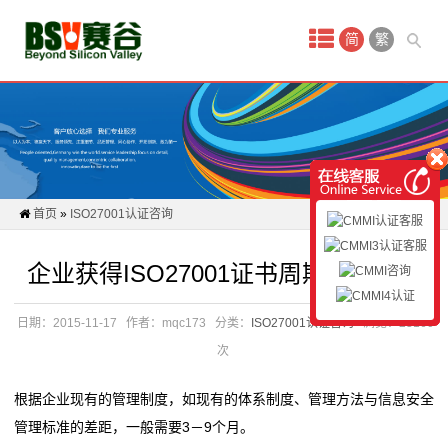
首
简
繁
页
新
闻
动
首页
»
ISO27001认证咨询
态
企业获得ISO27001证书周期是多久？
CMMI
认
日期：2015-11-17
作者：mqc173
分类：
ISO27001认证咨询
浏览：23160
次
证
根据企业现有的管理制度，如现有的体系制度、管理方法与信息安全
认
管理标准的差距，一般需要3－9个月。